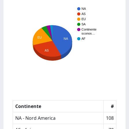
NA
AS
EU
SA
Continente
sconos…
EU
NA
AF
AS
Continente
#
NA - Nord America
108