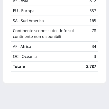
AS - Asia
812
EU - Europa
557
SA - Sud America
165
Continente sconosciuto - Info sul
78
continente non disponibili
AF - Africa
34
OC - Oceania
3
Totale
2.787
Powered by
IRIS
-
about IRIS
-