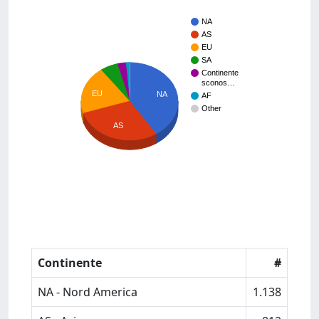
NA
AS
EU
SA
Continente
sconos…
EU
NA
AF
Other
AS
Continente
#
NA - Nord America
1.138