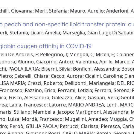
hilli, Giovanna; Merli, Stefania; Mauro, Aurelio; Anderloni, 
 peach and non-specific lipid transfer protein: a
li, Stefania; Licari, Amelia; Marseglia, Gian Luigi; Di Sabat
lobin oxygen affinity in COVID-19
lli De Andreis, F; Pellegrino, I; Mengoli, C; Miceli, E; Colane
nora; Alunno, Giacomo; Antoci, Valentina; Aprile, Marco; Argel
hi, PAOLA ILARIA; Biserni, Silvia; Bonfichi, Alessandra; Bos
etro; Cebrelli, Chiara; Cecco, Aurora; Cicalini, Carolina; Cle
LISA MARIA; Cresci, Roberto; Delliponti, Mariangela; DEL RIO
Francesco; Fazzino, Erica; Ferrami, Letizia; Ferrara, Serena
ca; Fusco, Alessandra; Galeazzo, Alice; Gaspari, Vera; Gentile
ndrea; Lapia, Francesco; Latorre, MARIO ANDREA; Lenti, MARC
aimaris, Stiliano; Mambella, Jacopo; Martignoni, Alessandra; M
, Luisa; Mordà, Francesco; Mugellini, Amedeo; Muggia, Chi
; Peroò, GIULIA PAOLA; Petrucci, Clarissa; Pieresca, Carla; Pi
ro; Rigano, Giovanni; Rossi, CARLO MARIA; Rotola, Giorgio; 