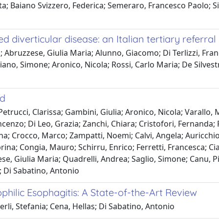
a; Baiano Svizzero, Federica; Semeraro, Francesco Paolo; Sil
diverticular disease: an Italian tertiary referral
 Abruzzese, Giulia Maria; Alunno, Giacomo; Di Terlizzi, Fran
ano, Simone; Aronico, Nicola; Rossi, Carlo Maria; De Silvest
od
etrucci, Clarissa; Gambini, Giulia; Aronico, Nicola; Varallo, 
cenzo; Di Leo, Grazia; Zanchi, Chiara; Cristofori, Fernanda; F
ina; Crocco, Marco; Zampatti, Noemi; Calvi, Angela; Auricchi
ina; Congia, Mauro; Schirru, Enrico; Ferretti, Francesca; Cia
se, Giulia Maria; Quadrelli, Andrea; Saglio, Simone; Canu, Pi
; Di Sabatino, Antonio
ophilic Esophagitis: A State-of-the-Art Review
rli, Stefania; Cena, Hellas; Di Sabatino, Antonio