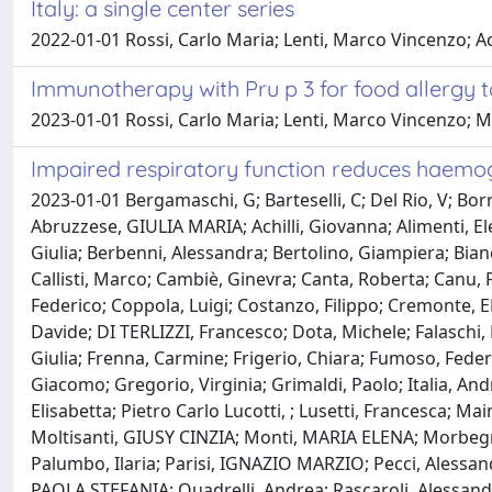
Italy: a single center series
2022-01-01 Rossi, Carlo Maria; Lenti, Marco Vincenzo; Ac
Immunotherapy with Pru p 3 for food allergy to
2023-01-01 Rossi, Carlo Maria; Lenti, Marco Vincenzo; Mer
Impaired respiratory function reduces haemog
2023-01-01 Bergamaschi, G; Barteselli, C; Del Rio, V; Borre
Abruzzese, GIULIA MARIA; Achilli, Giovanna; Alimenti, Eleo
Giulia; Berbenni, Alessandra; Bertolino, Giampiera; Bianc
Callisti, Marco; Cambiè, Ginevra; Canta, Roberta; Canu, Pi
Federico; Coppola, Luigi; Costanzo, Filippo; Cremonte, E
Davide; DI TERLIZZI, Francesco; Dota, Michele; Falaschi, 
Giulia; Frenna, Carmine; Frigerio, Chiara; Fumoso, Federi
Giacomo; Gregorio, Virginia; Grimaldi, Paolo; Italia, A
Elisabetta; Pietro Carlo Lucotti, ; Lusetti, Francesca; M
Moltisanti, GIUSY CINZIA; Monti, MARIA ELENA; Morbegno
Palumbo, Ilaria; Parisi, IGNAZIO MARZIO; Pecci, Alessandro
PAOLA STEFANIA; Quadrelli, Andrea; Rascaroli, Alessand