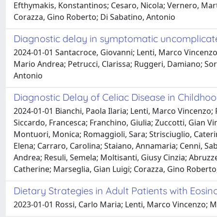
Efthymakis, Konstantinos; Cesaro, Nicola; Vernero, Mart
Corazza, Gino Roberto; Di Sabatino, Antonio
Diagnostic delay in symptomatic uncomplicated 
2024-01-01 Santacroce, Giovanni; Lenti, Marco Vincenzo;
Mario Andrea; Petrucci, Clarissa; Ruggeri, Damiano; Sori
Antonio
Diagnostic Delay of Celiac Disease in Childho
2024-01-01 Bianchi, Paola Ilaria; Lenti, Marco Vincenzo; P
Siccardo, Francesca; Franchino, Giulia; Zuccotti, Gian Vin
Montuori, Monica; Romaggioli, Sara; Strisciuglio, Cater
Elena; Carraro, Carolina; Staiano, Annamaria; Cenni, Sabr
Andrea; Resuli, Semela; Moltisanti, Giusy Cinzia; Abruzze
Catherine; Marseglia, Gian Luigi; Corazza, Gino Roberto
Dietary Strategies in Adult Patients with Eosin
2023-01-01 Rossi, Carlo Maria; Lenti, Marco Vincenzo; Me