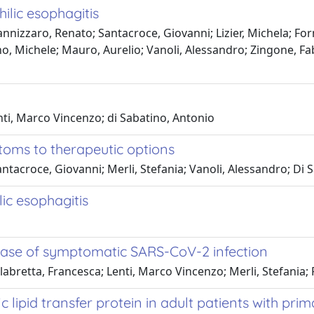
ilic esophagitis
nizzaro, Renato; Santacroce, Giovanni; Lizier, Michela; Forna
o, Michele; Mauro, Aurelio; Vanoli, Alessandro; Zingone, Fab
nti, Marco Vincenzo; di Sabatino, Antonio
ptoms to therapeutic options
ntacroce, Giovanni; Merli, Stefania; Vanoli, Alessandro; Di 
lic esophagitis
hase of symptomatic SARS-CoV-2 infection
abretta, Francesca; Lenti, Marco Vincenzo; Merli, Stefania; 
 lipid transfer protein in adult patients with prim