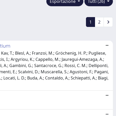
Esportazione
Tutti (26)
1
2
rtium
Kav, T.; Blesl, A.; Franzoi, M.; Gröchenig, H. P.; Pugliese,
is, I.; Argyriou, K.; Cappello, M.; Jauregui-Amezaga, A.;
li, A.; Gambini, G.; Santacroce, G.; Rossi, C. M.; Delliponti,
imenti, E.; Scalvini, D.; Muscarella, S.; Agustoni, F.; Pagani,
; Locati, L. D.; Buda, A.; Contaldo, A.; Schiepatti, A.; Biagi,