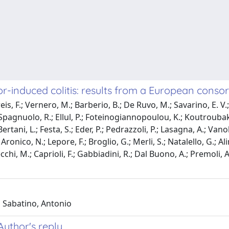
or-induced colitis: results from a European conso
is, F.; Vernero, M.; Barberio, B.; De Ruvo, M.; Savarino, E. V.; 
; Spagnuolo, R.; Ellul, P.; Foteinogiannopoulou, K.; Koutroubak
ertani, L.; Festa, S.; Eder, P.; Pedrazzoli, P.; Lasagna, A.; Vano
Aronico, N.; Lepore, F.; Broglio, G.; Merli, S.; Natalello, G.; Al
ecchi, M.; Caprioli, F.; Gabbiadini, R.; Dal Buono, A.; Premoli, A.
i Sabatino, Antonio
Author's reply