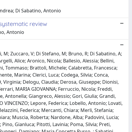
Andrea; Di Sabatino, Antonio
 systematic review
ino, Antonio
ri, M; Zuccaro, V; Di Stefano, M; Bruno, R; Di Sabatino, A;
li, Alice; Aronico, Nicola; Ballesio, Alessia; Bellini,
oni, Tommaso; Brattoli, Michele; Calabretta, Francesca;
mente, Marina; Clerici, Luca; Codega, Silvia; Conca,
, Virginia; Delogu, Claudia; Derosa, Giuseppe; Dionisi,
; Ferrari, MARIA GIOVANNA; Ferruccio, Nicola; Freddi,
, Antonella; Giangreco, Alessio; Gori, Giulia; Grandi,
O VINCENZO; Lepore, Federica; Lobello, Antonio; Lovati,
elazzini, Federica; Mercanti, Chiara; Merli, Stefania;
ara; Muscia, Roberta; Nardone, Alba; Padovini, Lucia;
no, Gianluca; Pitotti, Lavinia; Poma, Silvia; Preti,
Ruggeri, Damiano; Maria Concetta Russo, ; Sabatini,