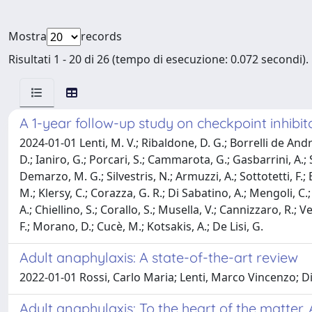
Mostra
records
Risultati 1 - 20 di 26 (tempo di esecuzione: 0.072 secondi).
A 1-year follow-up study on checkpoint inhibit
2024-01-01 Lenti, M. V.; Ribaldone, D. G.; Borrelli de Andre
D.; Ianiro, G.; Porcari, S.; Cammarota, G.; Gasbarrini, A.
Demarzo, M. G.; Silvestris, N.; Armuzzi, A.; Sottotetti, F.; B
M.; Klersy, C.; Corazza, G. R.; Di Sabatino, A.; Mengoli, C.; 
A.; Chiellino, S.; Corallo, S.; Musella, V.; Cannizzaro, R.; V
F.; Morano, D.; Cucè, M.; Kotsakis, A.; De Lisi, G.
Adult anaphylaxis: A state-of-the-art review
2022-01-01 Rossi, Carlo Maria; Lenti, Marco Vincenzo; D
Adult anaphylaxis: To the heart of the matter. 