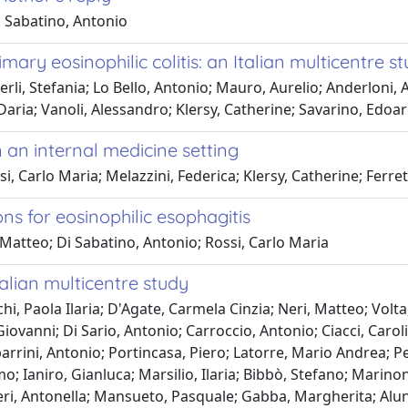
i Sabatino, Antonio
imary eosinophilic colitis: an Italian multicentre s
rli, Stefania; Lo Bello, Antonio; Mauro, Aurelio; Anderloni,
Daria; Vanoli, Alessandro; Klersy, Catherine; Savarino, Edoa
 an internal medicine setting
 Carlo Maria; Melazzini, Federica; Klersy, Catherine; Ferrett
s for eosinophilic esophagitis
Matteo; Di Sabatino, Antonio; Rossi, Carlo Maria
talian multicentre study
chi, Paola Ilaria; D'Agate, Carmela Cinzia; Neri, Matteo; Vo
iovanni; Di Sario, Antonio; Carroccio, Antonio; Ciacci, Caro
rini, Antonio; Portincasa, Piero; Latorre, Mario Andrea; Petr
o; Ianiro, Gianluca; Marsilio, Ilaria; Bibbò, Stefano; Marinon
rieri, Antonella; Mansueto, Pasquale; Gabba, Margherita; Al