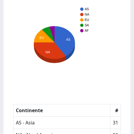
AS
NA
EU
SA
AF
EU
AS
NA
Continente
#
AS - Asia
31