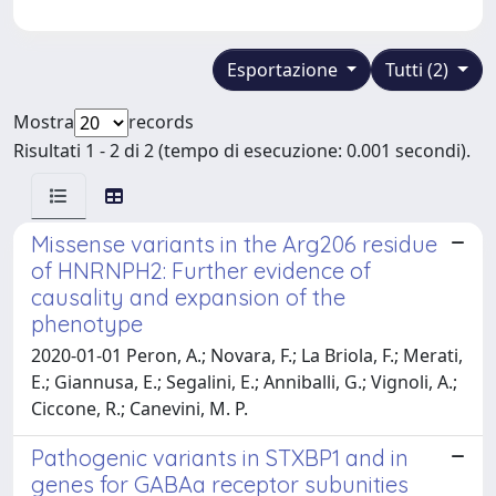
Esportazione
Tutti (2)
Mostra
records
Risultati 1 - 2 di 2 (tempo di esecuzione: 0.001 secondi).
Missense variants in the Arg206 residue
of HNRNPH2: Further evidence of
causality and expansion of the
phenotype
2020-01-01 Peron, A.; Novara, F.; La Briola, F.; Merati,
E.; Giannusa, E.; Segalini, E.; Anniballi, G.; Vignoli, A.;
Ciccone, R.; Canevini, M. P.
Pathogenic variants in STXBP1 and in
genes for GABAa receptor subunities