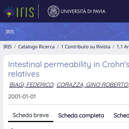
IRIS
IRIS
Catalogo Ricerca
1 Contributo su Rivista
1.1 Ar
Intestinal permeability in Crohn'
relatives
BIAGI, FEDERICO
;
CORAZZA, GINO ROBERTO
;
2001-01-01
Scheda breve
Scheda completa
Sched