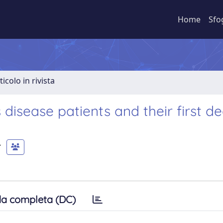
Home
Sfo
ticolo in rivista
s disease patients and their first d
a completa (DC)