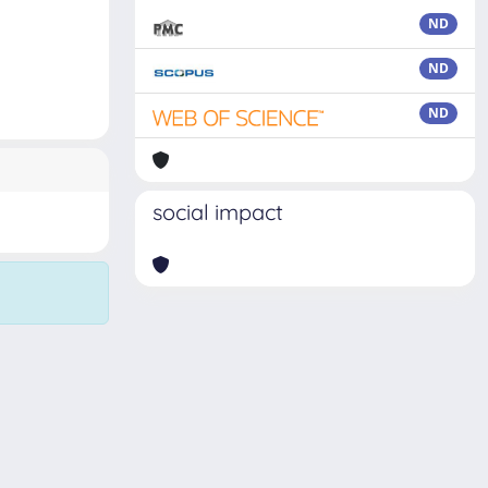
ND
ND
ND
social impact