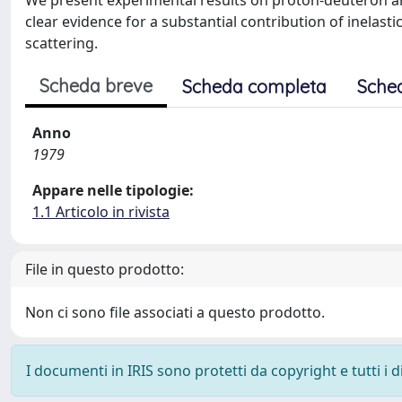
We present experimental results on proton-deuteron an
clear evidence for a substantial contribution of inelastic
scattering.
Scheda breve
Scheda completa
Sche
Anno
1979
Appare nelle tipologie:
1.1 Articolo in rivista
File in questo prodotto:
Non ci sono file associati a questo prodotto.
I documenti in IRIS sono protetti da copyright e tutti i di