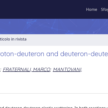
Home
Sfo
ticolo in rivista
 proton-deuteron and deuteron-deut
;
FRATERNALI, MARCO
;
MANTOVANI,