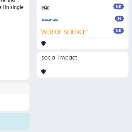
we find
ll in single
ND
36
ND
social impact