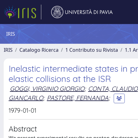
IRIS
IRIS
Catalogo Ricerca
1 Contributo su Rivista
1.1 Ar
Inelastic intermediate states in
elastic collisions at the ISR
GOGGI, VIRGINIO GIORGIO
;
CONTA, CLAUDIO
GIANCARLO
;
PASTORE, FERNANDA
;
1979-01-01
Abstract