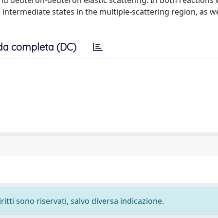
d deuteron-deuteron elastic scattering. In both reactions 
 intermediate states in the multiple-scattering region, as we
da completa (DC)
ritti sono riservati, salvo diversa indicazione.