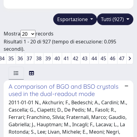
Esportazione
Tutti (927)
Mostra
records
Risultati 1 - 20 di 927 (tempo di esecuzione: 0.095
secondi).
34
35
36
37
38
39
40
41
42
43
44
45
46
47
A comparison of BGO and BSO crystals
used in the dual-readout mode
2011-01-01 N., Akchurin; F., Bedeschi; A., Cardini; M.,
Cascella; G., Ciapetti; D., De Pedis; M., Fasoli; R.,
Ferrari; Franchino, Silvia; Fraternali, Marco; Gaudio,
Gabriella; J., Hauptman; M., Incagli; F., Lacava; L., La
Rotonda; S., Lee; Livan, Michele; E., Meoni; Negri,