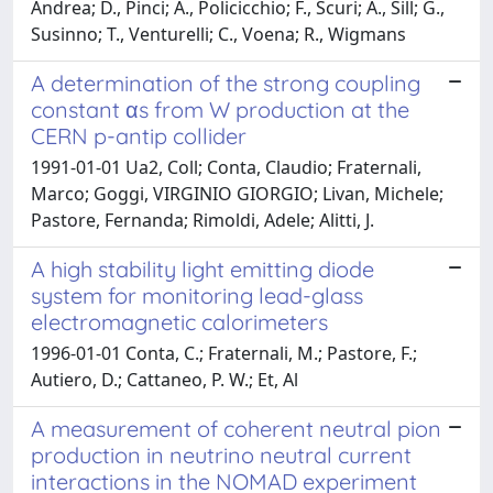
Andrea; D., Pinci; A., Policicchio; F., Scuri; A., Sill; G.,
Susinno; T., Venturelli; C., Voena; R., Wigmans
A determination of the strong coupling
constant αs from W production at the
CERN p-antip collider
1991-01-01 Ua2, Coll; Conta, Claudio; Fraternali,
Marco; Goggi, VIRGINIO GIORGIO; Livan, Michele;
Pastore, Fernanda; Rimoldi, Adele; Alitti, J.
A high stability light emitting diode
system for monitoring lead-glass
electromagnetic calorimeters
1996-01-01 Conta, C.; Fraternali, M.; Pastore, F.;
Autiero, D.; Cattaneo, P. W.; Et, Al
A measurement of coherent neutral pion
production in neutrino neutral current
interactions in the NOMAD experiment