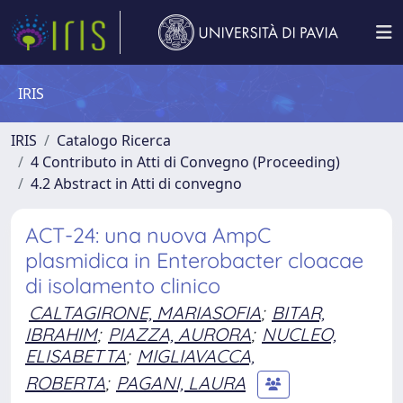
IRIS
IRIS
Catalogo Ricerca
4 Contributo in Atti di Convegno (Proceeding)
4.2 Abstract in Atti di convegno
ACT-24: una nuova AmpC
plasmidica in Enterobacter cloacae
di isolamento clinico
CALTAGIRONE, MARIASOFIA
;
BITAR,
IBRAHIM
;
PIAZZA, AURORA
;
NUCLEO,
ELISABETTA
;
MIGLIAVACCA,
ROBERTA
;
PAGANI, LAURA