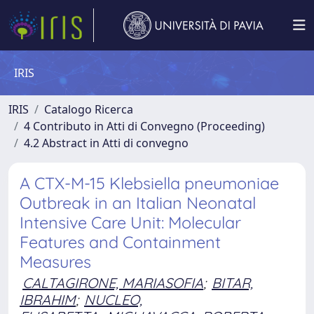
IRIS
IRIS
Catalogo Ricerca
4 Contributo in Atti di Convegno (Proceeding)
4.2 Abstract in Atti di convegno
A CTX-M-15 Klebsiella pneumoniae
Outbreak in an Italian Neonatal
Intensive Care Unit: Molecular
Features and Containment
Measures
CALTAGIRONE, MARIASOFIA
;
BITAR,
IBRAHIM
;
NUCLEO,