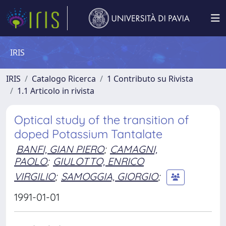
IRIS
IRIS
Catalogo Ricerca
1 Contributo su Rivista
1.1 Articolo in rivista
Optical study of the transition of
doped Potassium Tantalate
BANFI, GIAN PIERO
;
CAMAGNI,
PAOLO
;
GIULOTTO, ENRICO
VIRGILIO
;
SAMOGGIA, GIORGIO
;
1991-01-01