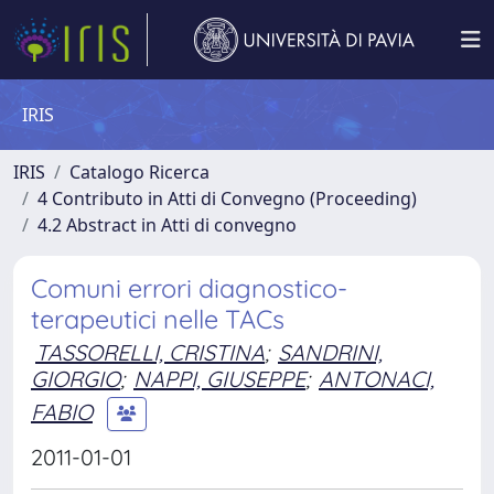
IRIS
IRIS
Catalogo Ricerca
4 Contributo in Atti di Convegno (Proceeding)
4.2 Abstract in Atti di convegno
Comuni errori diagnostico-
terapeutici nelle TACs
TASSORELLI, CRISTINA
;
SANDRINI,
GIORGIO
;
NAPPI, GIUSEPPE
;
ANTONACI,
FABIO
2011-01-01