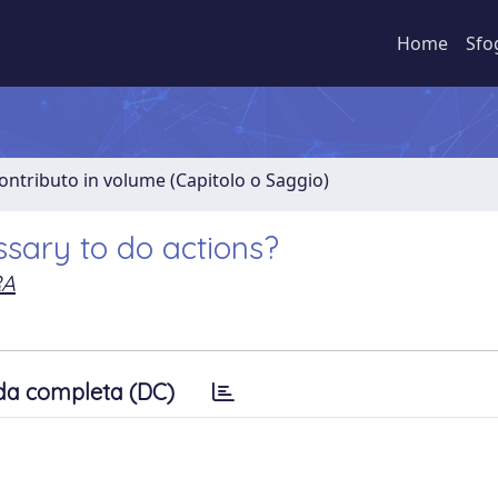
Home
Sfo
ontributo in volume (Capitolo o Saggio)
essary to do actions?
RA
da completa (DC)