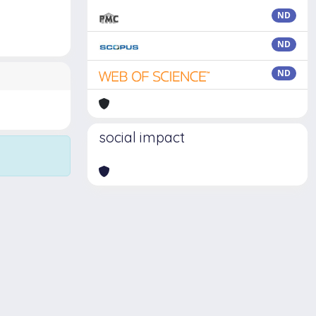
ND
ND
ND
social impact