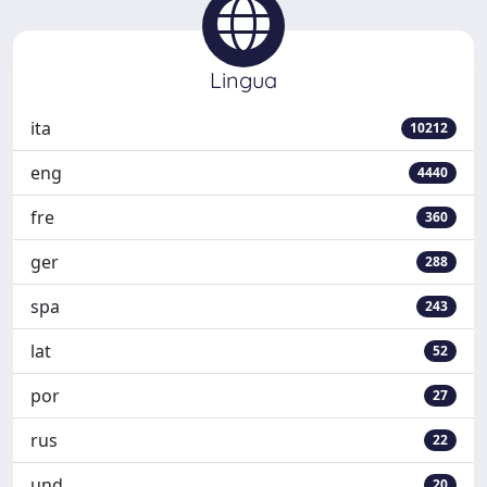
Lingua
ita
10212
eng
4440
fre
360
ger
288
spa
243
lat
52
por
27
rus
22
und
20