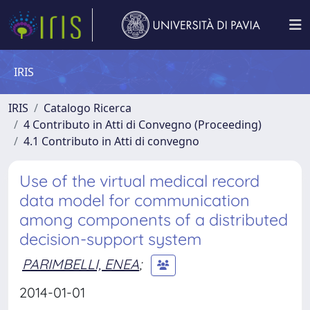
IRIS
IRIS
Catalogo Ricerca
4 Contributo in Atti di Convegno (Proceeding)
4.1 Contributo in Atti di convegno
Use of the virtual medical record
data model for communication
among components of a distributed
decision-support system
PARIMBELLI, ENEA
;
2014-01-01