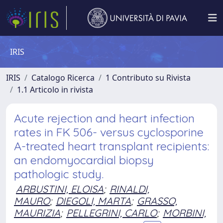
IRIS
IRIS
Catalogo Ricerca
1 Contributo su Rivista
1.1 Articolo in rivista
Acute rejection and heart infection
rates in FK 506- versus cyclosporine
A-treated heart transplant recipients:
an endomyocardial biopsy
pathologic study.
ARBUSTINI, ELOISA
;
RINALDI,
MAURO
;
DIEGOLI, MARTA
;
GRASSO,
MAURIZIA
;
PELLEGRINI, CARLO
;
MORBINI,