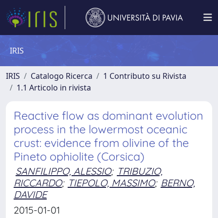
IRIS
IRIS
Catalogo Ricerca
1 Contributo su Rivista
1.1 Articolo in rivista
Reactive flow as dominant evolution
process in the lowermost oceanic
crust: evidence from olivine of the
Pineto ophiolite (Corsica)
SANFILIPPO, ALESSIO
;
TRIBUZIO,
RICCARDO
;
TIEPOLO, MASSIMO
;
BERNO,
DAVIDE
2015-01-01