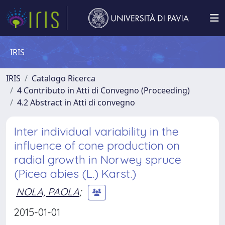
IRIS
IRIS
Catalogo Ricerca
4 Contributo in Atti di Convegno (Proceeding)
4.2 Abstract in Atti di convegno
Inter individual variability in the
influence of cone production on
radial growth in Norwey spruce
(Picea abies (L.) Karst.)
NOLA, PAOLA
;
2015-01-01