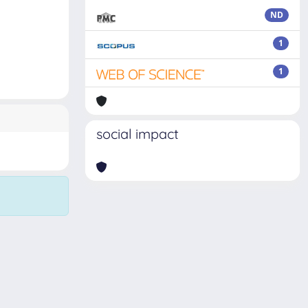
ND
1
1
social impact