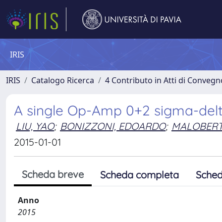
IRIS
IRIS
Catalogo Ricerca
4 Contributo in Atti di Conveg
A single Op-Amp 0+2 sigma-del
LIU, YAO
;
BONIZZONI, EDOARDO
;
MALOBERT
2015-01-01
Scheda breve
Scheda completa
Sched
Anno
2015