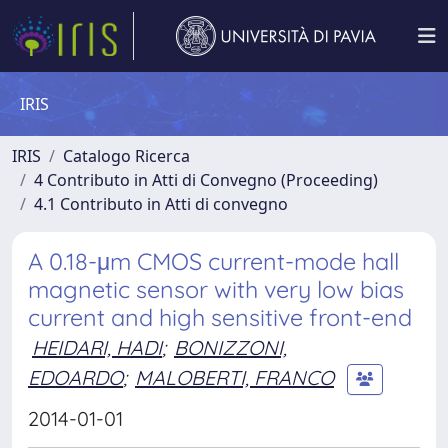
IRIS
IRIS
Catalogo Ricerca
4 Contributo in Atti di Convegno (Proceeding)
4.1 Contributo in Atti di convegno
A 0.18-μm CMOS current-mode hall
magnetic sensor with very low bias
current and high sensitive front-end
HEIDARI, HADI
;
BONIZZONI,
EDOARDO
;
MALOBERTI, FRANCO
2014-01-01