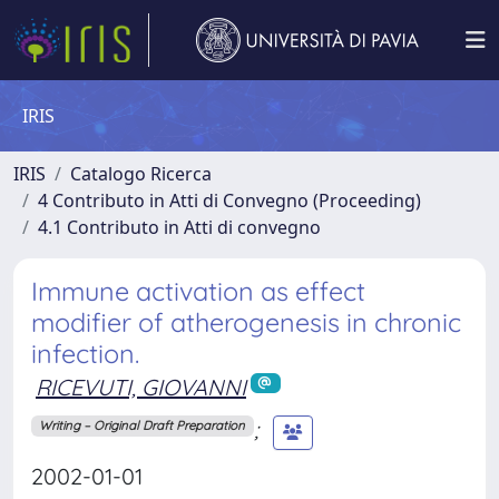
IRIS
IRIS
Catalogo Ricerca
4 Contributo in Atti di Convegno (Proceeding)
4.1 Contributo in Atti di convegno
Immune activation as effect
modifier of atherogenesis in chronic
infection.
RICEVUTI, GIOVANNI
;
Writing – Original Draft Preparation
2002-01-01