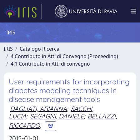
IRIS
IRIS
Catalogo Ricerca
4 Contributo in Atti di Convegno (Proceeding)
4.1 Contributo in Atti di convegno
User requirements for incorporating
diabetes modeling techniques in
disease management tools
DAGLIATI, ARIANNA
;
SACCHI,
LUCIA
;
SEGAGNI, DANIELE
;
BELLAZZI,
RICCARDO
;
2015-01-01