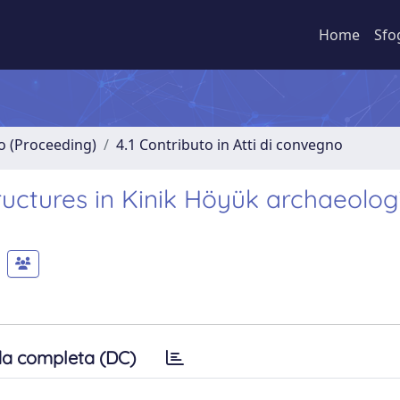
Home
Sfo
no (Proceeding)
4.1 Contributo in Atti di convegno
tructures in Kinik Höyük archaeolog
a completa (DC)