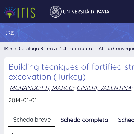
IRIS
IRIS
Catalogo Ricerca
4 Contributo in Atti di Conveg
Building tecniques of fortified s
excavation (Turkey)
MORANDOTTI, MARCO
;
CINIERI, VALENTINA
;
2014-01-01
Scheda breve
Scheda completa
Sched