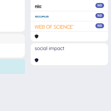
ND
ND
ND
social impact