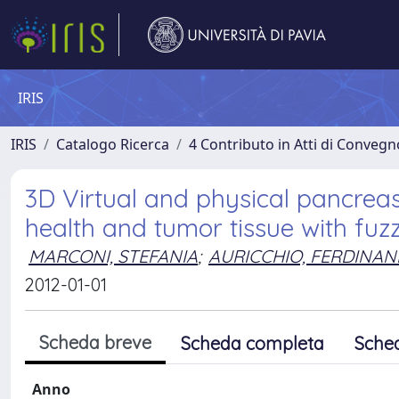
IRIS
IRIS
Catalogo Ricerca
4 Contributo in Atti di Conveg
3D Virtual and physical pancreas
health and tumor tissue with fuzz
MARCONI, STEFANIA
;
AURICCHIO, FERDINA
2012-01-01
Scheda breve
Scheda completa
Sche
Anno