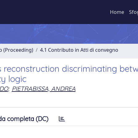
Home
Sfo
no (Proceeding)
4.1 Contributo in Atti di convegno
 reconstruction discriminating bet
y logic
NDO
;
PIETRABISSA, ANDREA
da completa (DC)