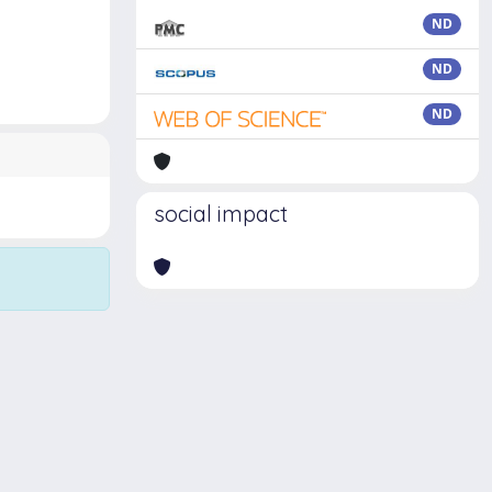
ND
ND
ND
social impact