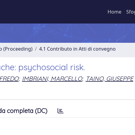
Home
Sfo
no (Proceeding)
4.1 Contributo in Atti di convegno
he: psychosocial risk.
LFREDO
;
IMBRIANI, MARCELLO
;
TAINO, GIUSEPPE
da completa (DC)