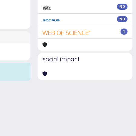
ND
ND
1
social impact