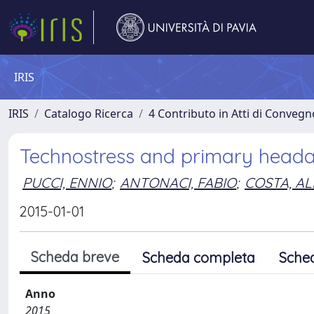
IRIS
IRIS
Catalogo Ricerca
4 Contributo in Atti di Conveg
Technostress and primary headac
PUCCI, ENNIO
;
ANTONACI, FABIO
;
COSTA, A
2015-01-01
Scheda breve
Scheda completa
Sche
Anno
2015