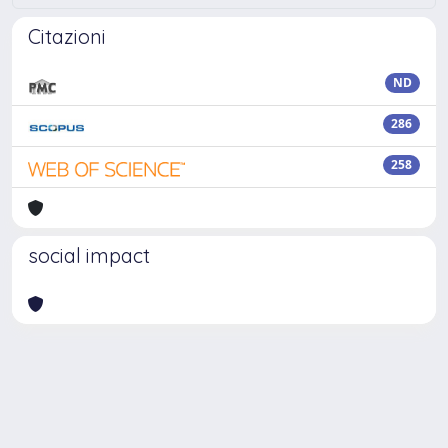
Citazioni
ND
286
258
social impact
Powered by
IRIS
-
about IRIS
-
Utilizzo dei cookie
Copyright © 2026