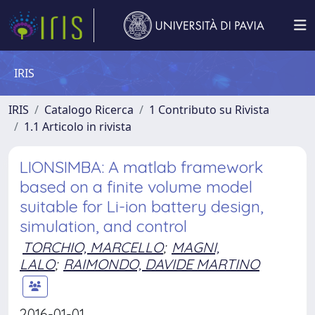
IRIS
IRIS
Catalogo Ricerca
1 Contributo su Rivista
1.1 Articolo in rivista
LIONSIMBA: A matlab framework
based on a finite volume model
suitable for Li-ion battery design,
simulation, and control
TORCHIO, MARCELLO
;
MAGNI,
LALO
;
RAIMONDO, DAVIDE MARTINO
2016-01-01