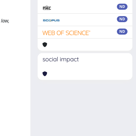
ND
,
ND
 law,
ND
social impact