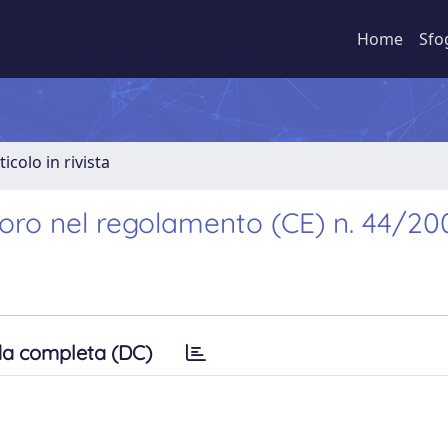
Home
Sfo
ticolo in rivista
avoro nel regolamento (CE) n. 44/20
a completa (DC)