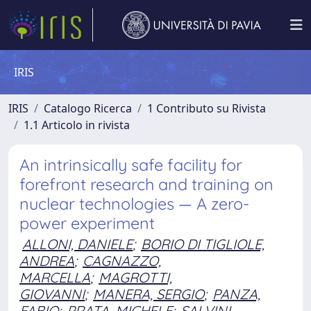
IRIS
IRIS
Catalogo Ricerca
1 Contributo su Rivista
1.1 Articolo in rivista
An intrinsically safe facility for
forefront research and training on
nuclear technologies — A zero-
power experiment
ALLONI, DANIELE
;
BORIO DI TIGLIOLE,
ANDREA
;
CAGNAZZO,
MARCELLA
;
MAGROTTI,
GIOVANNI
;
MANERA, SERGIO
;
PANZA,
FABIO
;
PRATA, MICHELE
;
SALVINI,