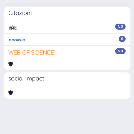
Citazioni
ND
0
ND
social impact
Powered by
IRIS
-
about IRIS
-