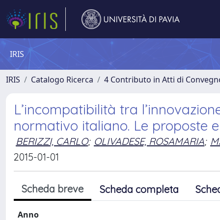
IRIS
IRIS
Catalogo Ricerca
4 Contributo in Atti di Conveg
L’incompatibilità tra l’innovazione
normativo italiano. Le proposte e 
BERIZZI, CARLO
;
OLIVADESE, ROSAMARIA
;
M
2015-01-01
Scheda breve
Scheda completa
Sche
Anno