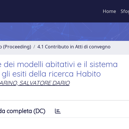
Home
Sfo
no (Proceeding)
4.1 Contributo in Atti di convegno
 dei modelli abitativi e il sistema
gli esiti della ricerca Habito
ARINO, SALVATORE DARIO
da completa (DC)