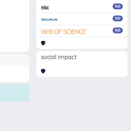
ND
ND
ND
social impact