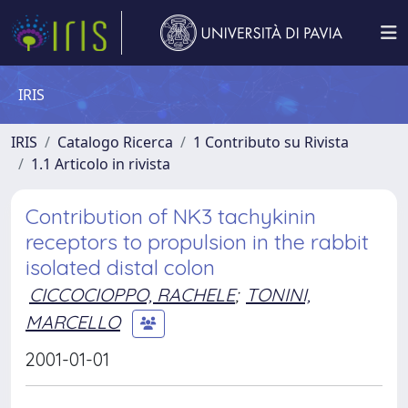
IRIS
IRIS
Catalogo Ricerca
1 Contributo su Rivista
1.1 Articolo in rivista
Contribution of NK3 tachykinin
receptors to propulsion in the rabbit
isolated distal colon
CICCOCIOPPO, RACHELE
;
TONINI,
MARCELLO
2001-01-01