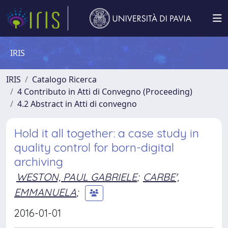
IRIS
IRIS
Catalogo Ricerca
4 Contributo in Atti di Convegno (Proceeding)
4.2 Abstract in Atti di convegno
Hold it all together: a case study in
quality control for born-digital
archiving
WESTON, PAUL GABRIELE
;
CARBE',
EMMANUELA
;
2016-01-01