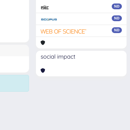
ND
ND
ND
social impact