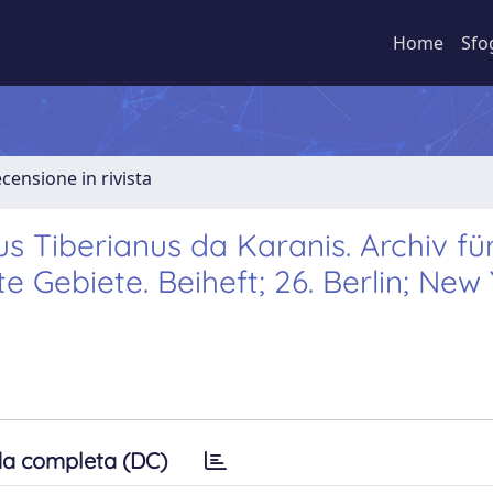
Home
Sfo
ecensione in rivista
dius Tiberianus da Karanis. Archiv fü
Gebiete. Beiheft; 26. Berlin; New 
a completa (DC)