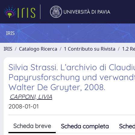
IRIS
IRIS
Catalogo Ricerca
1 Contributo su Rivista
1.2 R
Silvia Strassi. L’archivio di Clau
Papyrusforschung und verwandte 
Walter De Gruyter, 2008.
CAPPONI, LIVIA
2008-01-01
Scheda breve
Scheda completa
Sched