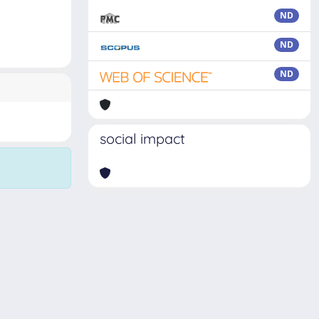
ND
ND
ND
social impact