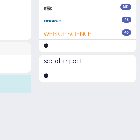
ND
48
46
social impact