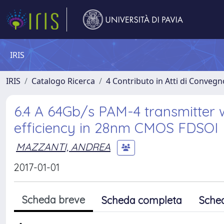
IRIS
IRIS
Catalogo Ricerca
4 Contributo in Atti di Conveg
6.4 A 64Gb/s PAM-4 transmitter 
efficiency in 28nm CMOS FDSOI
MAZZANTI, ANDREA
2017-01-01
Scheda breve
Scheda completa
Sche