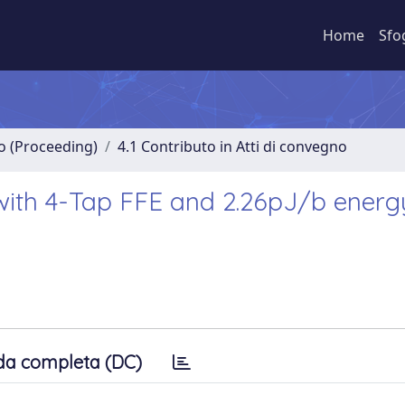
Home
Sfo
no (Proceeding)
4.1 Contributo in Atti di convegno
with 4-Tap FFE and 2.26pJ/b energ
da completa (DC)