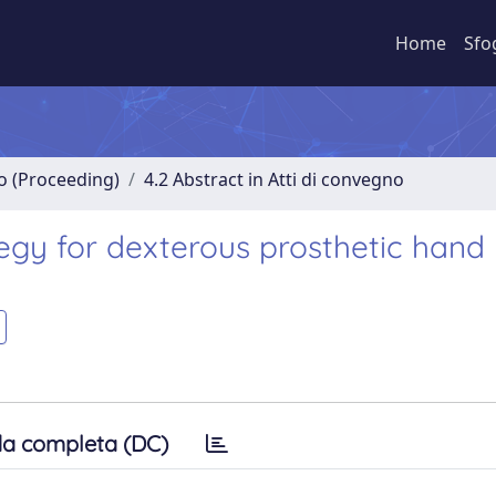
Home
Sfo
no (Proceeding)
4.2 Abstract in Atti di convegno
tegy for dexterous prosthetic hand
a completa (DC)