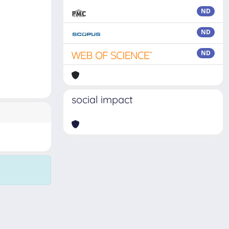
ND
ND
ND
social impact