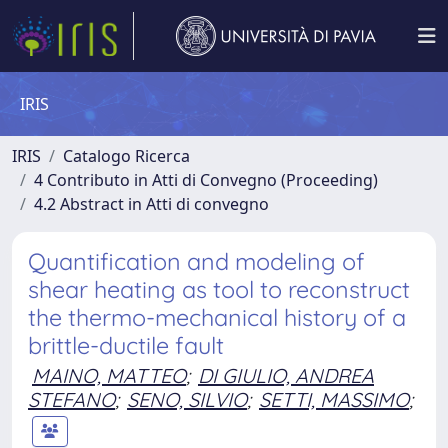
IRIS
IRIS
Catalogo Ricerca
4 Contributo in Atti di Convegno (Proceeding)
4.2 Abstract in Atti di convegno
Quantification and modeling of
shear heating as tool to reconstruct
the thermo-mechanical history of a
brittle-ductile fault
MAINO, MATTEO
;
DI GIULIO, ANDREA
STEFANO
;
SENO, SILVIO
;
SETTI, MASSIMO
;