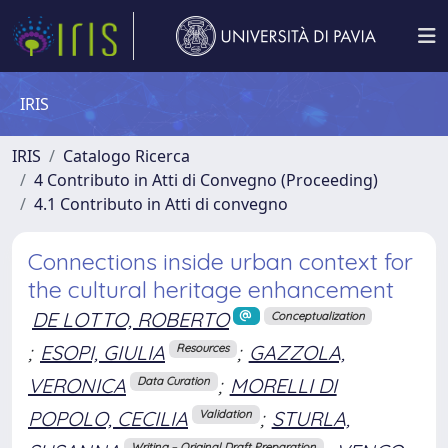
IRIS
IRIS
Catalogo Ricerca
4 Contributo in Atti di Convegno (Proceeding)
4.1 Contributo in Atti di convegno
Connections inside urban context for
the cultural heritage enhancement
DE LOTTO, ROBERTO
Conceptualization
;
ESOPI, GIULIA
;
GAZZOLA,
Resources
VERONICA
;
MORELLI DI
Data Curation
POPOLO, CECILIA
;
STURLA,
Validation
Writing – Original Draft Preparation