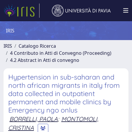
IRIS
IRIS
Catalogo Ricerca
4 Contributo in Atti di Convegno (Proceeding)
4.2 Abstract in Atti di convegno
Hypertension in sub-saharan and
north african migrants in italy from
data collected in outpatient
permanent and mobile clinics by
Emergency ngo onlus
BORRELLI, PAOLA
;
MONTOMOLI,
CRISTINA