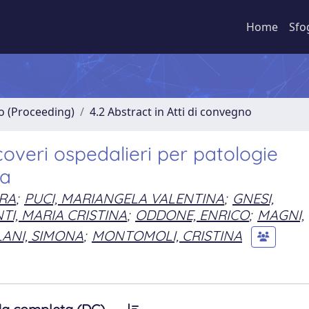
Home
Sfo
no (Proceeding)
4.2 Abstract in Atti di convegno
coveri ospedalieri per patologie
ia
RA
;
PUCI, MARIANGELA VALENTINA
;
GNESI,
TI, MARIA CRISTINA
;
ODDONE, ENRICO
;
MAGNI,
LANI, SIMONA
;
MONTOMOLI, CRISTINA