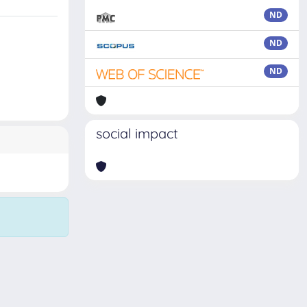
ND
ND
ND
social impact