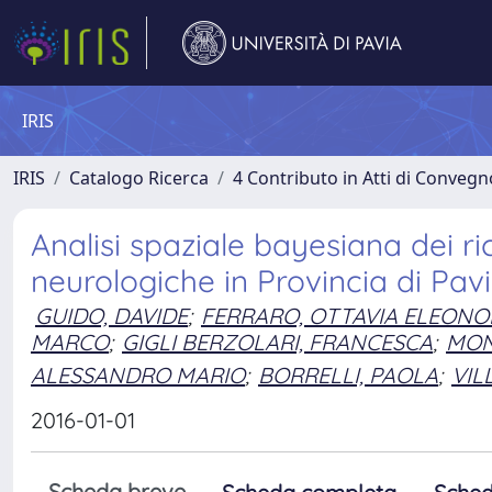
IRIS
IRIS
Catalogo Ricerca
4 Contributo in Atti di Conveg
Analisi spaziale bayesiana dei ri
neurologiche in Provincia di Pav
GUIDO, DAVIDE
;
FERRARO, OTTAVIA ELEONO
MARCO
;
GIGLI BERZOLARI, FRANCESCA
;
MON
ALESSANDRO MARIO
;
BORRELLI, PAOLA
;
VIL
2016-01-01
Scheda breve