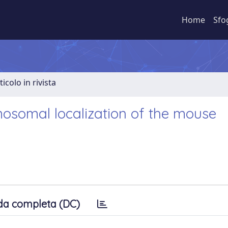
Home
Sfo
ticolo in rivista
osomal localization of the mouse
da completa (DC)