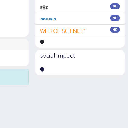
ND
ND
ND
social impact