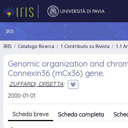
IRIS
IRIS
Catalogo Ricerca
1 Contributo su Rivista
1.1 Ar
Genomic organization and chrom
Connexin36 (mCx36) gene.
ZUFFARDI, ORSETTA
;
2000-01-01
Scheda breve
Scheda completa
Sche