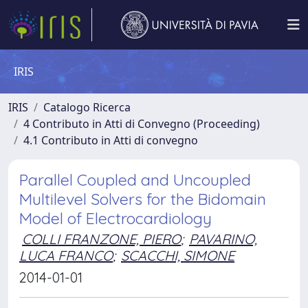
IRIS
IRIS
Catalogo Ricerca
4 Contributo in Atti di Convegno (Proceeding)
4.1 Contributo in Atti di convegno
Parallel Coupled and Uncoupled
Multilevel Solvers for the Bidomain
Model of Electrocardiology
COLLI FRANZONE, PIERO
;
PAVARINO,
LUCA FRANCO
;
SCACCHI, SIMONE
2014-01-01