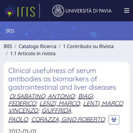
IRIS
IRIS
Catalogo Ricerca
1 Contributo su Rivista
1.1 Articolo in rivista
Clinical usefulness of serum
antibodies as biomarkers of
gastrointestinal and liver diseases
DI SABATINO, ANTONIO
;
BIAGI,
FEDERICO
;
LENZI, MARCO
;
LENTI, MARCO
VINCENZO
;
GIUFFRIDA,
PAOLO
;
CORAZZA, GINO ROBERTO
2017-01-01