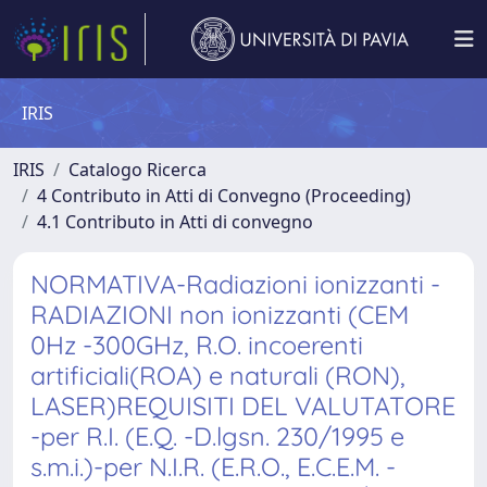
IRIS
IRIS
Catalogo Ricerca
4 Contributo in Atti di Convegno (Proceeding)
4.1 Contributo in Atti di convegno
NORMATIVA-Radiazioni ionizzanti -
RADIAZIONI non ionizzanti (CEM
0Hz -300GHz, R.O. incoerenti
artificiali(ROA) e naturali (RON),
LASER)REQUISITI DEL VALUTATORE
-per R.I. (E.Q. -D.lgsn. 230/1995 e
s.m.i.)-per N.I.R. (E.R.O., E.C.E.M. -