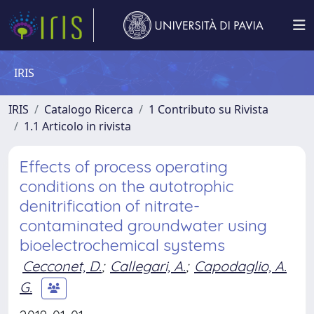
IRIS
IRIS
Catalogo Ricerca
1 Contributo su Rivista
1.1 Articolo in rivista
Effects of process operating
conditions on the autotrophic
denitrification of nitrate-
contaminated groundwater using
bioelectrochemical systems
Cecconet, D.
;
Callegari, A.
;
Capodaglio, A.
G.