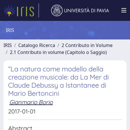
IRIS
IRIS
Catalogo Ricerca
2 Contributo in Volume
2.1 Contributo in volume (Capitolo o Saggio)
“La natura come modello della
creazione musicale: da La Mer di
Claude Debussy a Istantanee di
Mario Bertoncini
Gianmario Borio
2017-01-01
Abstract