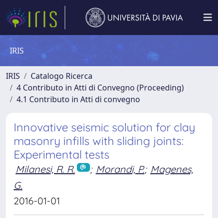
IRIS
IRIS
Catalogo Ricerca
4 Contributo in Atti di Convegno (Proceeding)
4.1 Contributo in Atti di convegno
Innovative seismic solution for clay
masonry infills with sliding joints:
Experimental tests
Milanesi, R. R.
;
Morandi, P.
;
Magenes,
G.
2016-01-01