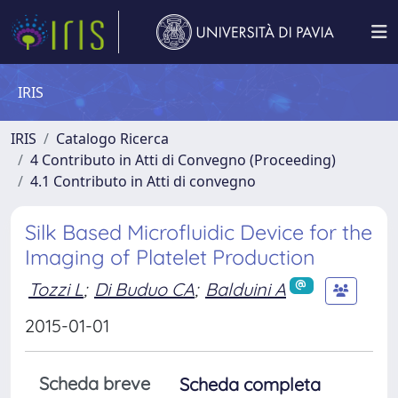
IRIS
IRIS
Catalogo Ricerca
4 Contributo in Atti di Convegno (Proceeding)
4.1 Contributo in Atti di convegno
Silk Based Microfluidic Device for the
Imaging of Platelet Production
Tozzi L
;
Di Buduo CA
;
Balduini A
2015-01-01
Scheda breve
Scheda completa