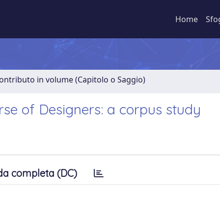
Home
Sfo
ontributo in volume (Capitolo o Saggio)
urse of Designers: a corpus study
da completa (DC)