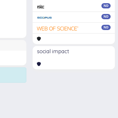
ND
ND
ND
social impact