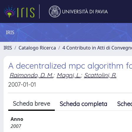
IRIS
IRIS
Catalogo Ricerca
4 Contributo in Atti di Conveg
A decentralized mpc algorithm f
Raimondo, D. M.
;
Magni, L.
;
Scattolini, R.
2007-01-01
Scheda breve
Scheda completa
Sche
Anno
2007