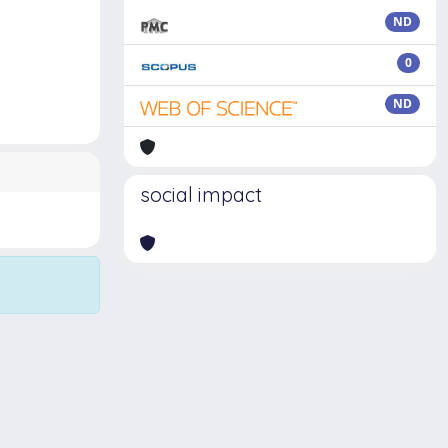
ND
0
ND
social impact