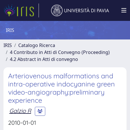
IRIS
IRIS
Catalogo Ricerca
4 Contributo in Atti di Convegno (Proceeding)
4.2 Abstract in Atti di convegno
Arteriovenous malformations and
intra-operative indocyanine green
video-angiography:preliminary
experience
Galzio R
2010-01-01